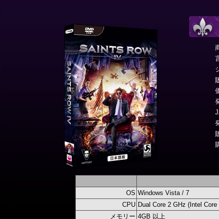
OS
Windows Vista / 7
CPU
Dual Core 2 GHz (Intel Cor
メモリー
4GB 以上