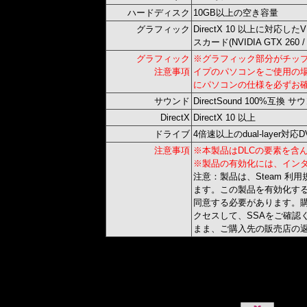
ハードディスク
10GB以上の空き容量
グラフィック
DirectX 10 以上に対応した
スカード(NVIDIA GTX 260 /
グラフィック
※グラフィック部分がチッ
注意事項
イプのパソコンをご使用の
にパソコンの仕様を必ずお
サウンド
DirectSound 100%互換
DirectX
DirectX 10 以上
ドライブ
4倍速以上のdual-layer対
注意事項
※本製品はDLCの要素を含
※製品の有効化には、インタ
注意：製品は、Steam 利
ます。この製品を有効化する
同意する必要があります。
クセスして、SSAをご確認
まま、ご購入先の販売店の